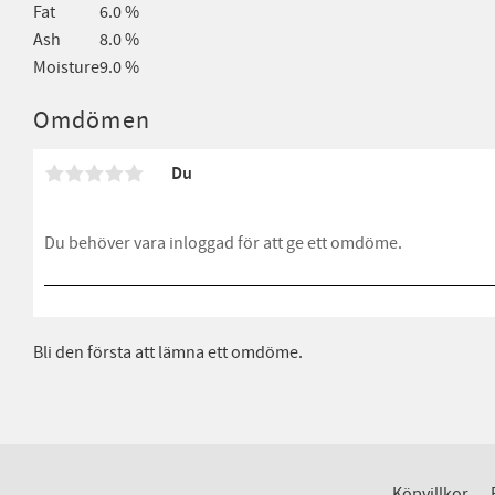
Fat
6.0 %
Ash
8.0 %
Moisture
9.0 %
Omdömen
Du
Bli den första att lämna ett omdöme.
Köpvillkor