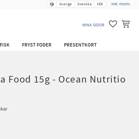
inkl. moms
Sverige
Svenska
SEK
FAVORITER
KUNDVA
MINA SIDOR
FISK
FRYST FODER
PRESENTKORT
ta Food 15g - Ocean Nutritio
skar