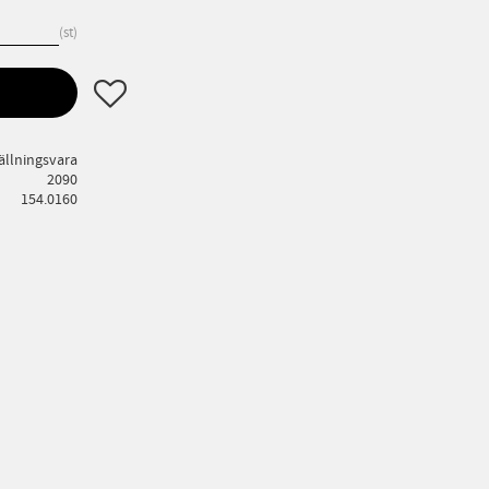
st
Lägg till i favoriter
ällningsvara
2090
154.0160