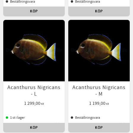
Beställningsvara
Beställningsvara
KÖP
KÖP
Lägg till i favoriter
Lägg t
Acanthurus Nigricans
Acanthurus Nigricans
- L
- M
1 299,00
1 199,00
KR
KR
1 st i lager
Beställningsvara
KÖP
KÖP
Lägg till i favoriter
Lägg t