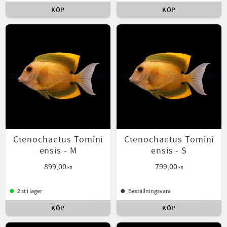
KÖP
KÖP
Lägg till i favoriter
Lägg t
Ctenochaetus Tomini
Ctenochaetus Tomini
ensis - M
ensis - S
899,00
799,00
KR
KR
2 st i lager
Beställningsvara
KÖP
KÖP
Lägg till i favoriter
Lägg t