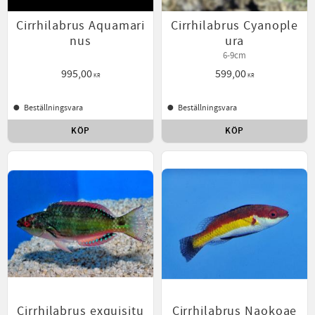
Cirrhilabrus Aquamari
Cirrhilabrus Cyanople
nus
ura
6-9cm
995,00
599,00
KR
KR
Beställningsvara
Beställningsvara
KÖP
KÖP
Lägg till i favoriter
Lägg t
Cirrhilabrus exquisitu
Cirrhilabrus Naokoae