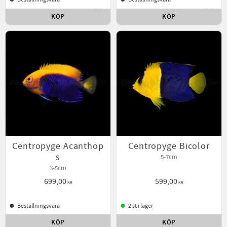
KÖP
KÖP
Lägg till i favoriter
Lägg t
Centropyge Acanthop
Centropyge Bicolor
s
5-7cm
3-5cm
699,00
599,00
KR
KR
Beställningsvara
2 st i lager
KÖP
KÖP
Lägg till i favoriter
Lägg t