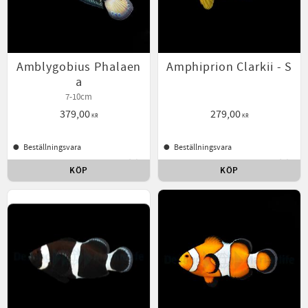
Amblygobius Phalaen
Amphiprion Clarkii - S
a
7-10cm
379,00
279,00
KR
KR
Beställningsvara
Beställningsvara
KÖP
KÖP
Lägg till i favoriter
Lägg t