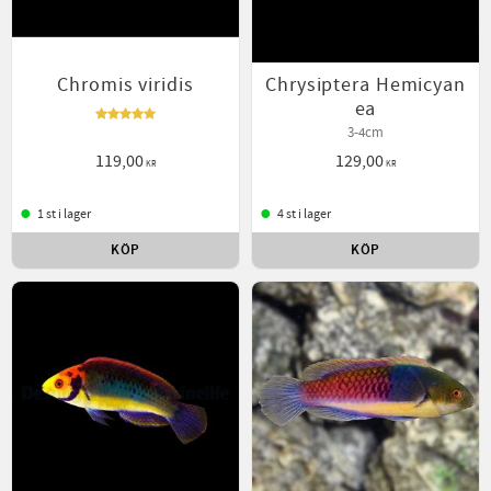
Chromis viridis
Chrysiptera Hemicyan
ea
3-4cm
119,00
129,00
KR
KR
1 st i lager
4 st i lager
KÖP
KÖP
Lägg till i favoriter
Lägg t