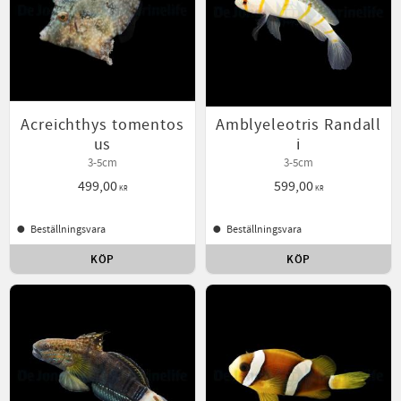
Acreichthys tomentos
Amblyeleotris Randall
us
i
3-5cm
3-5cm
499,00
599,00
KR
KR
Beställningsvara
Beställningsvara
KÖP
KÖP
Lägg till i favoriter
Lägg t