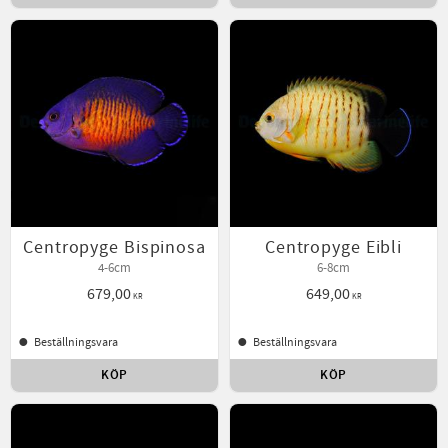
Centropyge Bispinosa
Centropyge Eibli
4-6cm
6-8cm
679,00
649,00
KR
KR
Beställningsvara
Beställningsvara
KÖP
KÖP
Lägg till i favoriter
Lägg t