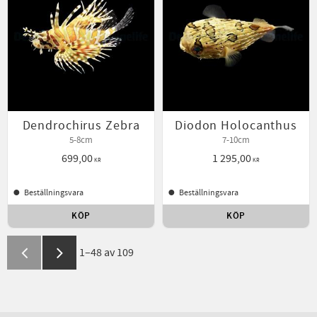
Dendrochirus Zebra
Diodon Holocanthus
5-8cm
7-10cm
699,00
1 295,00
KR
KR
Beställningsvara
Beställningsvara
KÖP
KÖP
Lägg till i favoriter
Lägg t
1–
48
av
109