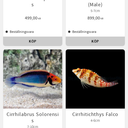
s
(Male)
5-7cm
499,00
899,00
KR
KR
Beställningsvara
Beställningsvara
KÖP
KÖP
Lägg till i favoriter
Lägg t
Cirrhilabrus Solorensi
Cirrhitichthys Falco
s
4-6cm
7-10cm