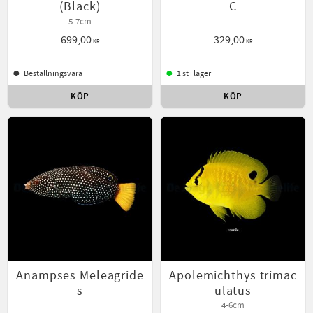
(Black)
C
5-7cm
699,00
329,00
KR
KR
Beställningsvara
1 st i lager
KÖP
KÖP
Lägg till i favoriter
Lägg t
Anampses Meleagride
Apolemichthys trimac
s
ulatus
4-6cm