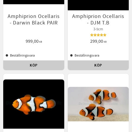
Amphiprion Ocellaris
Amphiprion Ocellaris
- Darwin Black PAIR
- DJM T.B
3-5cm
999,00
299,00
KR
KR
Beställningsvara
Beställningsvara
KÖP
KÖP
Lägg till i favoriter
Lägg t