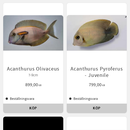
Acanthurus Olivaceus
Acanthurus Pyroferus
- Juvenile
7-9cm
899,00
799,00
KR
KR
Beställningsvara
Beställningsvara
KÖP
KÖP
Lägg till i favoriter
Lägg t