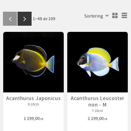
Välj sortering
V
1–
48
av
109
Acanthurus Japonicus
Acanthurus Leucoster
non - M
8-10cm
7-10cm
1 199,00
1 199,00
KR
KR