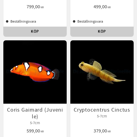
799,00
499,00
KR
KR
Beställningsvara
Beställningsvara
KÖP
KÖP
Lägg till i favoriter
Lägg t
Coris Gaimard (Juveni
Cryptocentrus Cinctus
le)
5-7cm
5-7cm
599,00
379,00
KR
KR