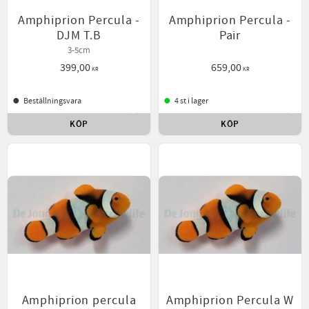
Amphiprion Percula -
Amphiprion Percula -
DJM T.B
Pair
3-5cm
399,00
659,00
KR
KR
Beställningsvara
4 st i lager
KÖP
KÖP
Lägg till i favoriter
Lägg t
Amphiprion percula
Amphiprion Percula W