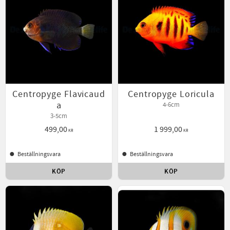
Centropyge Flavicaud
Centropyge Loricula
a
4-6cm
3-5cm
499,00
1 999,00
KR
KR
Beställningsvara
Beställningsvara
KÖP
KÖP
Lägg till i favoriter
Lägg t