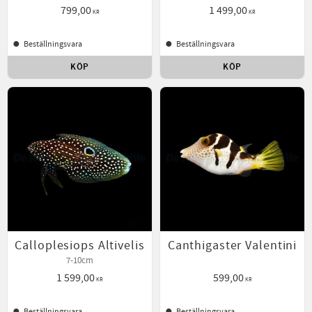
799,00
1 499,00
KR
KR
Beställningsvara
Beställningsvara
KÖP
KÖP
Lägg till i favoriter
Lägg t
Calloplesiops Altivelis
Canthigaster Valentini
7-10cm
1 599,00
599,00
KR
KR
Beställningsvara
Beställningsvara