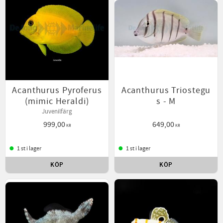
Acanthurus Pyroferus
Acanthurus Triostegu
(mimic Heraldi)
s - M
Juvenilfärg
999,00
649,00
KR
KR
1 st i lager
1 st i lager
KÖP
KÖP
Lägg till i favoriter
Lägg t