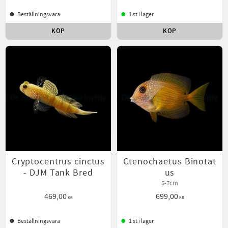
Beställningsvara
1 st i lager
KÖP
KÖP
Lägg till i favoriter
Lägg t
Cryptocentrus cinctus
Ctenochaetus Binotat
- DJM Tank Bred
us
5-7cm
469,00
699,00
KR
KR
Beställningsvara
1 st i lager