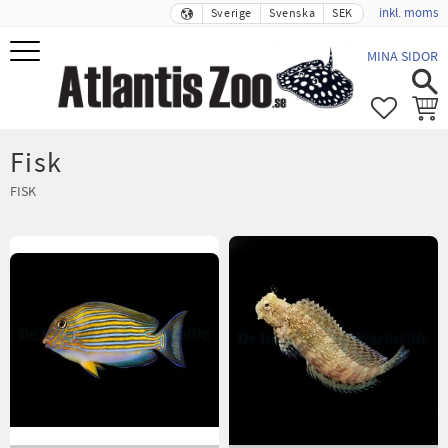
inkl. moms
Sverige
Svenska
SEK
Meny
MINA SIDOR
FAVORIT
KUND
Fisk
FISK