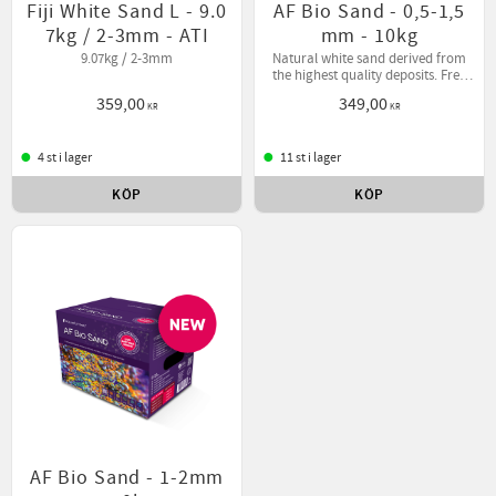
Fiji White Sand L - 9.0
AF Bio Sand - 0,5-1,5
7kg / 2-3mm - ATI
mm - 10kg
9.07kg / 2-3mm
Natural white sand derived from
the highest quality deposits. Free
of contaminants.
359,00
349,00
KR
KR
4 st i lager
11 st i lager
KÖP
KÖP
Lägg till i favoriter
Lägg t
AF Bio Sand - 1-2mm