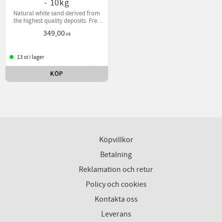
- 10kg
Natural white sand derived from
the highest quality deposits. Free
of contaminants.
349,00
KR
13 st i lager
KÖP
Lägg till i favoriter
Köpvillkor
Betalning
Reklamation och retur
Policy och cookies
Kontakta oss
Leverans