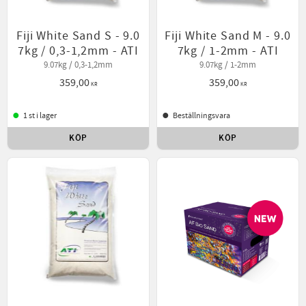
Fiji White Sand S - 9.0
Fiji White Sand M - 9.0
7kg / 0,3-1,2mm - ATI
7kg / 1-2mm - ATI
9.07kg / 0,3-1,2mm
9.07kg / 1-2mm
359,00
359,00
KR
KR
1 st i lager
Beställningsvara
KÖP
KÖP
Lägg till i favoriter
Lägg t