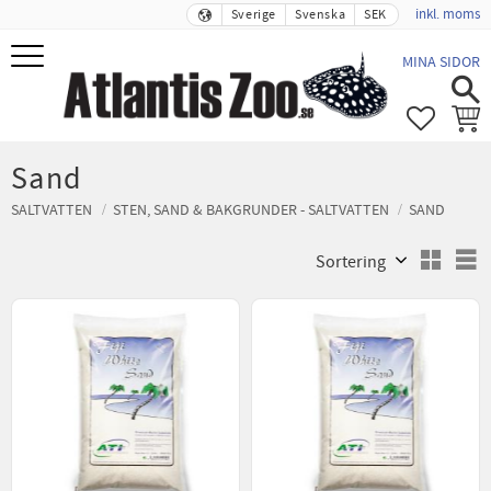
inkl. moms
Sverige
Svenska
SEK
Meny
MINA SIDOR
FAVORIT
KUND
Sand
SALTVATTEN
STEN, SAND & BAKGRUNDER - SALTVATTEN
SAND
Välj sortering
V