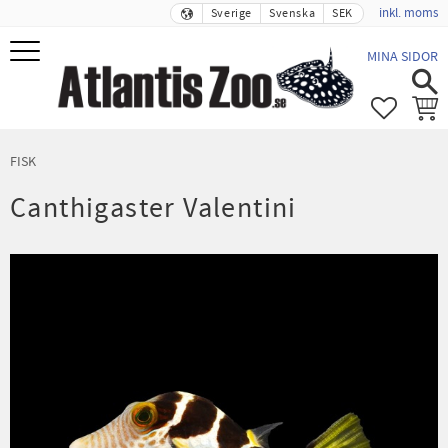
inkl. moms
Sverige
Svenska
SEK
Meny
MINA SIDOR
FAVORIT
KUND
FISK
Canthigaster Valentini