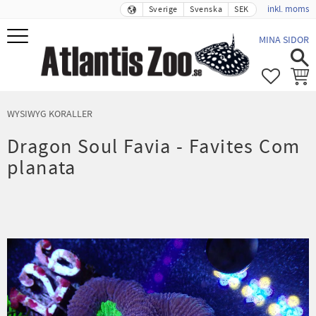
inkl. moms
Sverige
Svenska
SEK
Meny
MINA SIDOR
FAVORIT
KUND
WYSIWYG KORALLER
Dragon Soul Favia - Favites Com
planata