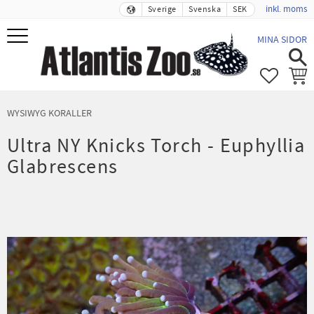
inkl. moms
Sverige
Svenska
SEK
Meny
MINA SIDOR
FAVORIT
KUND
WYSIWYG KORALLER
Ultra NY Knicks Torch - Euphyllia
Glabrescens