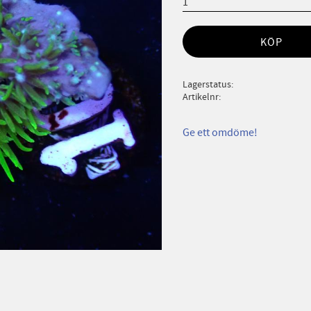
KÖP
Lagerstatus
Artikelnr
Ge ett omdöme!