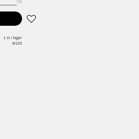
st
Lägg till i favoriter
1 st i lager
W105