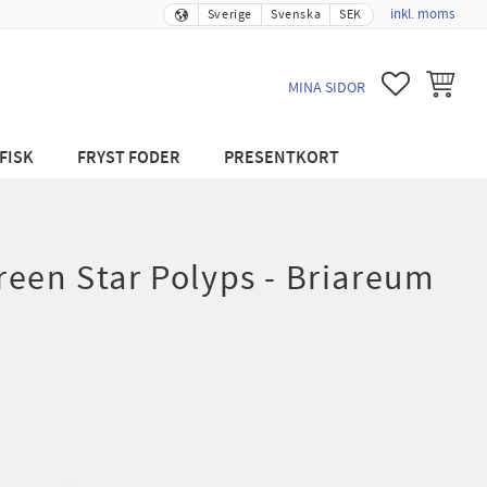
inkl. moms
Sverige
Svenska
SEK
FAVORITER
KUNDVA
MINA SIDOR
FISK
FRYST FODER
PRESENTKORT
een Star Polyps - Briareum