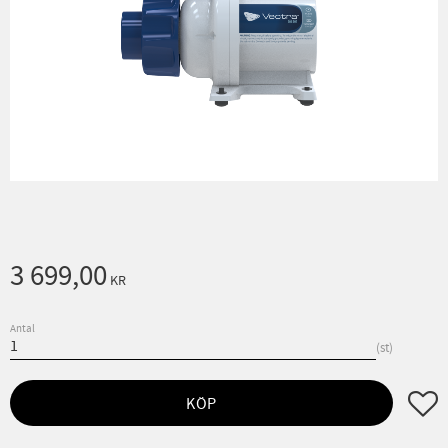
3 699,00
KR
Antal
st
Lägg ti
KÖP