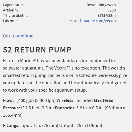
Lagerstatus
Beställningsvara
Artikelnr
3288
Tillv. artikelnr
ETM-VS2m
Läs mer
ecotechmarine.com/vectra
Ge ett omdöme!
S2 RETURN PUMP
EcoTech Marine® has set new standards for equipment in
saltwater aquariums. The Vectra™ is no exception. The world’s
smartest return pump can be run on a schedule, wirelessly give
you updates on the operation and be automatically configured
to work with your specific aquarium setup.
Flow
: 1,400 gph (5,300 lph)
Wireless:
Included
Max Head
Pressure:
11.5 feet (3.5 m)
Footprint:
3.8 in. x 6.5 in. (98.4mm x
165.4mm)
Fittings:
Input: 1 in. (25 mm) Output: .75 in (19mm)