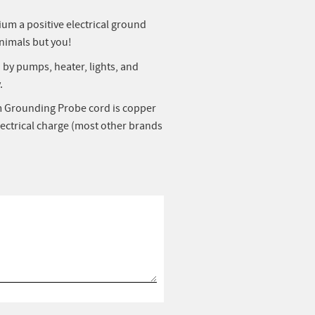
um a positive electrical ground
animals but you!
 by pumps, heater, lights, and
.
m Grounding Probe cord is copper
lectrical charge (most other brands