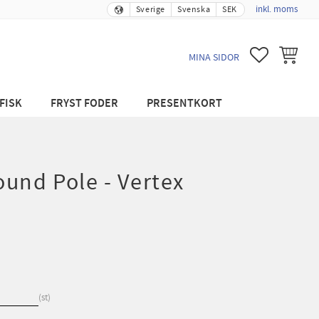
inkl. moms
Sverige
Svenska
SEK
FAVORITER
KUNDVA
MINA SIDOR
FISK
FRYST FODER
PRESENTKORT
und Pole - Vertex
st