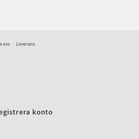
a oss
Leverans
registrera konto