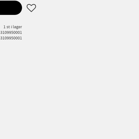
Lägg till i favoriter
1 st i lager
-3109950001
-3109950001