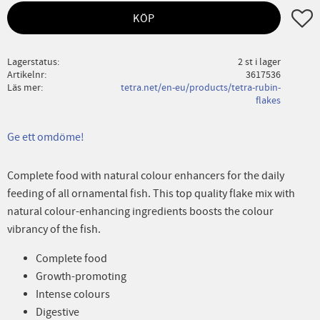
Lägg ti
KÖP
Lagerstatus
2 st i lager
Artikelnr
3617536
Läs mer
tetra.net/en-eu/products/tetra-rubin-
flakes
Ge ett omdöme!
Complete food with natural colour enhancers for the daily
feeding of all ornamental fish. This top quality flake mix with
natural colour-enhancing ingredients boosts the colour
vibrancy of the fish.
Complete food
Growth-promoting
Intense colours
Digestive