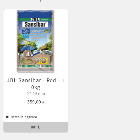
JBL Sansibar - Red - 1
0kg
0,2-0,6 mm
359,00
KR
Beställningsvara
INFO
Lägg till i favoriter