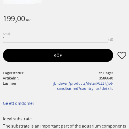
199,00
KR
Antal
st
Lägg ti
KÖP
Lagerstatus
1 st i lager
Artikelnr
3586640
Läs mer
jbl.de/en/products/detail/6117/jbl-
sansibar-red?country=us#details
Ge ett omdöme!
Ideal substrate
The substrate is an important part of the aquarium components