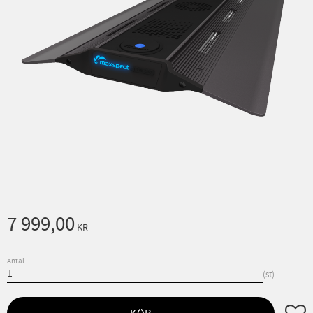
7 999,00
KR
Antal
st
Lägg ti