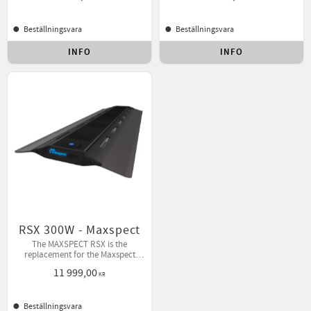
Beställningsvara
Beställningsvara
INFO
INFO
Lägg till i favoriter
Lägg t
RSX 300W - Maxspect
The MAXSPECT RSX is the
replacement for the Maxspect
R420r.
11 999,00
KR
Beställningsvara