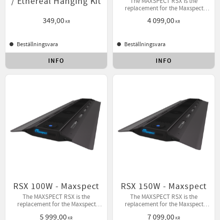
/ Ethereal Hanging Kit
The MAXSPECT RSX is the
replacement for the Maxspect
R420r.
349,00
4 099,00
KR
KR
Beställningsvara
Beställningsvara
INFO
INFO
Lägg till i favoriter
Lägg t
RSX 100W - Maxspect
RSX 150W - Maxspect
The MAXSPECT RSX is the
The MAXSPECT RSX is the
replacement for the Maxspect
replacement for the Maxspect
R420r.
R420r.
5 999,00
7 099,00
KR
KR