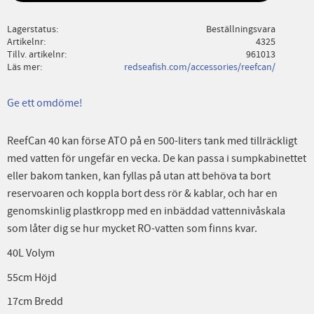
Lagerstatus
Beställningsvara
Artikelnr
4325
Tillv. artikelnr
961013
Läs mer
redseafish.com/accessories/reefcan/
Ge ett omdöme!
ReefCan 40 kan förse ATO på en 500-liters tank med tillräckligt
med vatten för ungefär en vecka. De kan passa i sumpkabinettet
eller bakom tanken, kan fyllas på utan att behöva ta bort
reservoaren och koppla bort dess rör & kablar, och har en
genomskinlig plastkropp med en inbäddad vattennivåskala
som låter dig se hur mycket RO-vatten som finns kvar.
40L Volym
55cm Höjd
17cm Bredd