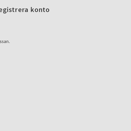
registrera konto
assan.