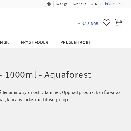
inkl. moms
Sverige
Svenska
SEK
FAVORITER
KUNDVA
MINA SIDOR
FISK
FRYST FODER
PRESENTKORT
 - 1000ml - Aquaforest
åller amino syror och vitaminer. Öppnad produkt kan förvaras
 dagar, kan användas med doserpump