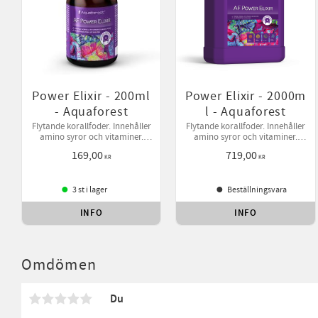
Power Elixir - 200ml
Power Elixir - 2000m
- Aquaforest
l - Aquaforest
Flytande korallfoder. Innehåller
Flytande korallfoder. Innehåller
amino syror och vitaminer.
amino syror och vitaminer.
Öppnad produkt kan förvaras
Öppnad produkt kan förvaras
169,00
719,00
utan kylskåp i upp till 30 dagar,
utan kylskåp i upp till 30 dagar,
KR
KR
kan användas med doserpump
kan användas med doserpump
3 st i lager
Beställningsvara
INFO
INFO
Lägg till i favoriter
Lägg 
Omdömen
Du