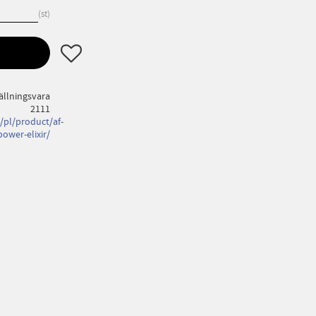
st
Lägg till i favoriter
ällningsvara
2111
/pl/product/af-
power-elixir/