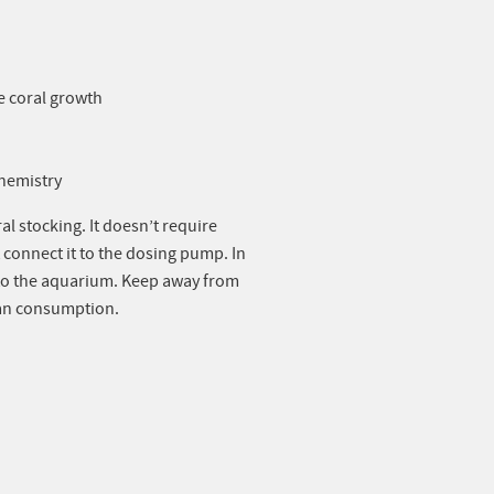
te coral growth
chemistry
l stocking. It doesn’t require
 connect it to the dosing pump. In
to the aquarium. Keep away from
man consumption.