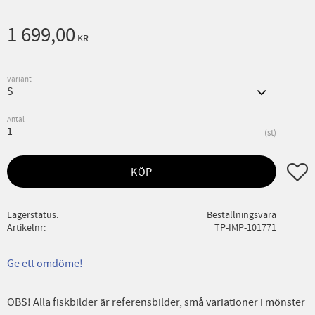
1 699,00
KR
Variant
Antal
st
Lägg ti
KÖP
Lagerstatus
Beställningsvara
Artikelnr
TP-IMP-101771
Ge ett omdöme!
OBS! Alla fiskbilder är referensbilder, små variationer i mönster