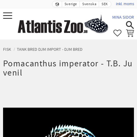
inkl. moms
Sverige
Svenska
SEK
Meny
MINA SIDOR
FAVORIT
KUND
FISK
TANK BRED DJM IMPORT - DJM BRED
Pomacanthus imperator - T.B. Ju
venil