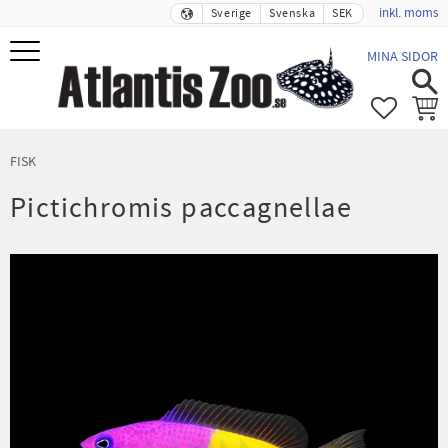
inkl. moms
Sverige
Svenska
SEK
Meny
MINA SIDOR
FAVORIT
KUND
FISK
Pictichromis paccagnellae