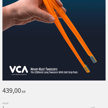
439,00
KR
Antal
st