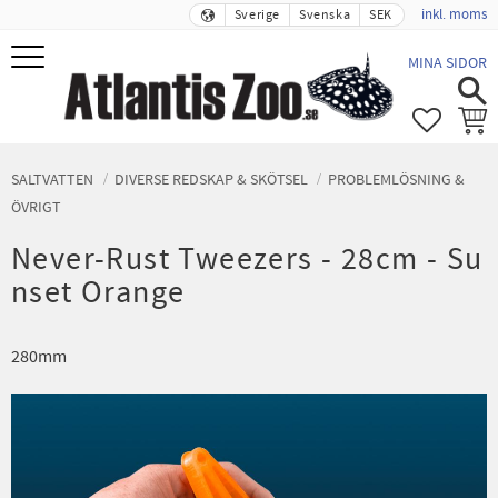
inkl. moms
Sverige
Svenska
SEK
Meny
MINA SIDOR
FAVORIT
KUND
SALTVATTEN
DIVERSE REDSKAP & SKÖTSEL
PROBLEMLÖSNING &
ÖVRIGT
Never-Rust Tweezers - 28cm - Su
nset Orange
280mm