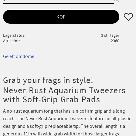
Lägg ti
KÖP
Lagerstatus
3 st i lager
Artikelnr
2360
Ge ett omdöme!
Grab your frags in style!
Never-Rust Aquarium Tweezers
with Soft-Grip Grab Pads
A no-rust aquarium tong that has a nice firm grip and a long
reach. The Never Rust Aquarium Tweezers feature an all-plastic
design and a soft-grip replaceable tip. The overall length is a
generous 11in with wide grab width for those larger frags .