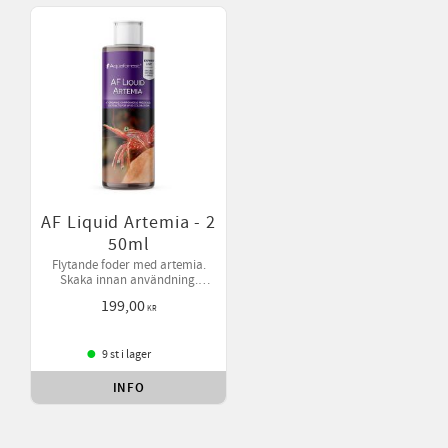
AF Liquid Artemia - 2
50ml
Flytande foder med artemia.
Skaka innan användning.
Öppnad produkt förvaras i
199,00
kylskåp.
KR
9 st i lager
INFO
Lägg till i favoriter