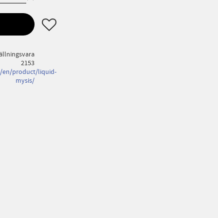
Lägg till i favoriter
ällningsvara
2153
/en/product/liquid-
mysis/