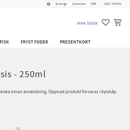
inkl. moms
Sverige
Svenska
SEK
FAVORITER
KUNDVA
MINA SIDOR
FISK
FRYST FODER
PRESENTKORT
sis - 250ml
Skaka innan användning. Öppnad produkt förvaras i kylskåp.
st