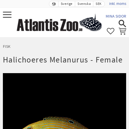
inkl. moms
Sverige
Svenska
SEK
Meny
MINA SIDOR
FAVORIT
KUND
FISK
Halichoeres Melanurus - Female