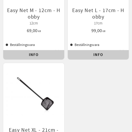
Easy Net M - 12cm - H
Easy Net L - 17cm - H
obby
obby
12cm
17cm
69,00
99,00
KR
KR
Beställningsvara
Beställningsvara
INFO
INFO
Lägg till i favoriter
Lägg t
Easy Net XL - 21cm -