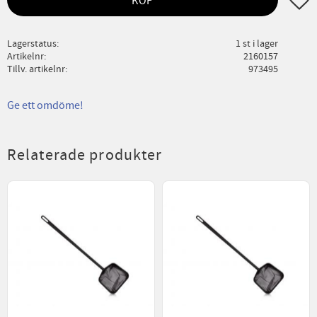
KÖP
Lagerstatus
1 st i lager
Artikelnr
2160157
Tillv. artikelnr
973495
Ge ett omdöme!
Relaterade produkter