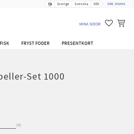
inkl. moms
Sverige
Svenska
SEK
FAVORITER
KUNDVA
MINA SIDOR
FISK
FRYST FODER
PRESENTKORT
eller-Set 1000
st