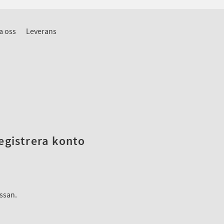
a oss
Leverans
registrera konto
assan.