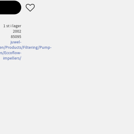
Lägg till i favoriter
1 st i lager
2002
85095
juwel-
en/Products/Filtering/Pump-
es/Eccoflow-
impellers/