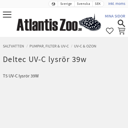
inkl. moms
Sverige
Svenska
SEK
Meny
MINA SIDOR
FAVORIT
KUND
SALTVATTEN
PUMPAR, FILTER & UV-C
UV-C & OZON
Deltec UV-C lysrör 39w
T5 UV-C lysrör 39W