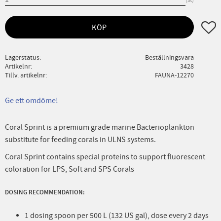
Lägg ti
KÖP
Lagerstatus
Beställningsvara
Artikelnr
3428
Tillv. artikelnr
FAUNA-12270
Ge ett omdöme!
Coral Sprint is a premium grade marine Bacterioplankton
substitute for feeding corals in ULNS systems.
Coral Sprint contains special proteins to support fluorescent
coloration for LPS, Soft and SPS Corals
DOSING
RECOMMENDATION:
1 dosing spoon per 500 L (132 US gal), dose every 2 days