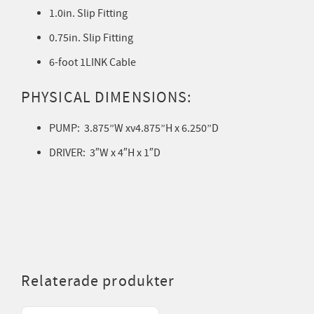
1.0in. Slip Fitting
0.75in. Slip Fitting
6-foot 1LINK Cable
PHYSICAL DIMENSIONS:
PUMP:
3.875”W xv4.875”H x 6.250”D
DRIVER: 3″W x 4″H x 1″D
Relaterade produkter