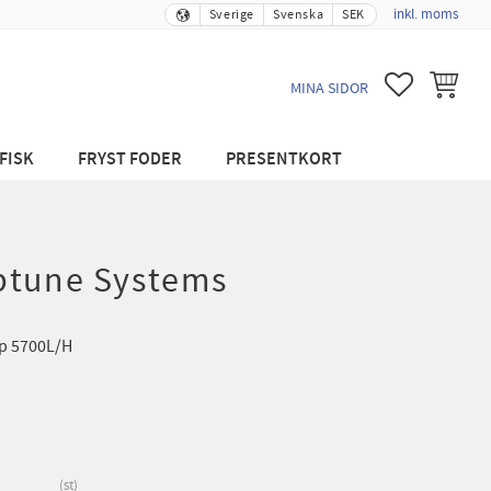
inkl. moms
Sverige
Svenska
SEK
FAVORITER
KUNDVA
MINA SIDOR
FISK
FRYST FODER
PRESENTKORT
ptune Systems
p 5700L/H
st