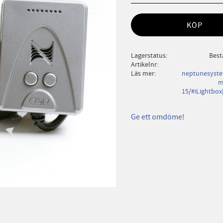
KÖP
Lagerstatus
Best
Artikelnr
Läs mer
neptunesyste
m
15/#iLightbo
Ge ett omdöme!