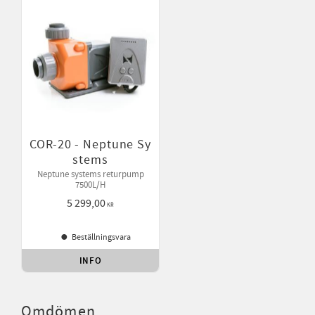
COR-20 - Neptune Sy
stems
Neptune systems returpump
7500L/H
5 299,00
KR
Beställningsvara
INFO
Lägg till i favoriter
Omdömen