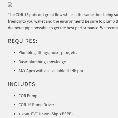
The COR-15 puts out great flow while at the same time being s
friendly to you wallet and the environment! Be sure to plumb t
diameter pipe possible to get the best performance. We recom
REQUIRES:
Plumbing fittings, hose, pipe, etc.
Basic plumbing knowledge
ANY Apex with an available 1LINK port
INCLUDES:
COR Pump
COR-15 Pump Driver
1.25in. PVC Union (Slip->BSPP)