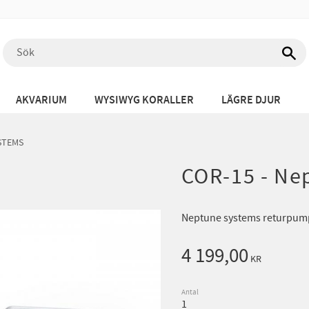
AKVARIUM
WYSIWYG KORALLER
LÄGRE DJUR
STEMS
COR-15 - Ne
Neptune systems returpum
4 199,00
KR
Antal