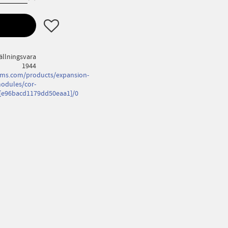
Lägg till i favoriter
ällningsvara
1944
ms.com/products/expansion-
odules/cor-
x[e96bacd1179dd50eaa1]/0