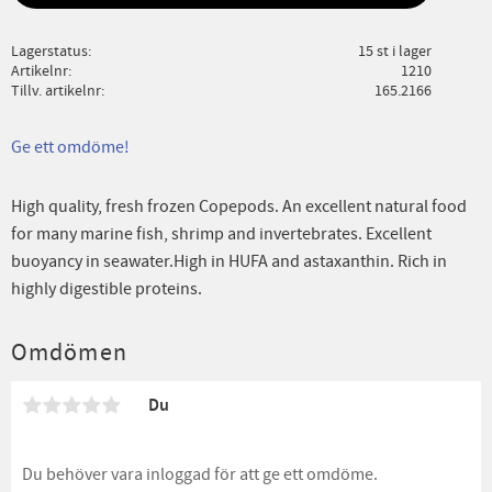
Lagerstatus
15 st i lager
Artikelnr
1210
Tillv. artikelnr
165.2166
Ge ett omdöme!
High quality, fresh frozen Copepods. An excellent natural food
for many marine fish, shrimp and invertebrates. Excellent
buoyancy in seawater.High in HUFA and astaxanthin. Rich in
highly digestible proteins.
Omdömen
Du