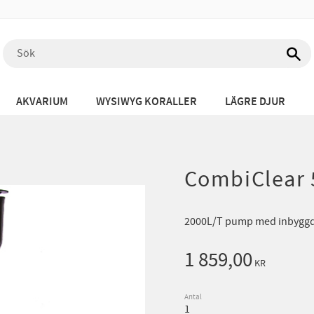
AKVARIUM
WYSIWYG KORALLER
LÄGRE DJUR
CombiClear 
2000L/T pump med inbyggd
1 859,00
KR
Antal