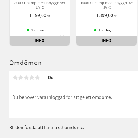
800L/T pump med inbyggd 9W
1000L/T pump med inbyggd 9W
UV-C
UV-C
1 199,00
1 399,00
KR
KR
2 st i lager
1 st i lager
INFO
INFO
Lägg till i favoriter
Lägg 
Omdömen
Du
Bli den första att lämna ett omdöme.