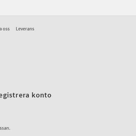
a oss
Leverans
registrera konto
assan.