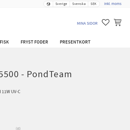
inkl. moms
Sverige
Svenska
SEK
FAVORITER
KUNDVA
MINA SIDOR
FISK
FRYST FODER
PRESENTKORT
5500 - PondTeam
 11W UV-C
st