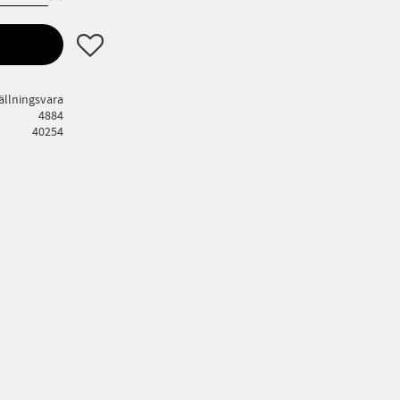
Lägg till i favoriter
ällningsvara
4884
40254