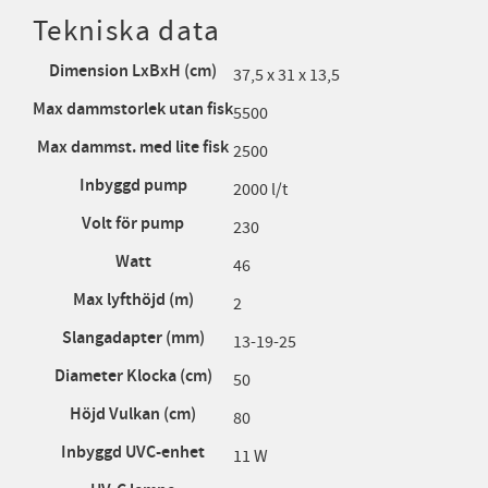
Tekniska data
Dimension LxBxH (cm)
37,5 x 31 x 13,5
Max dammstorlek utan fisk
5500
Max dammst. med lite fisk
2500
Inbyggd pump
2000 l/t
Volt för pump
230
Watt
46
Max lyfthöjd (m)
2
Slangadapter (mm)
13-19-25
Diameter Klocka (cm)
50
Höjd Vulkan (cm)
80
Inbyggd UVC-enhet
11 W