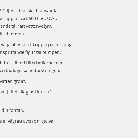
-ljus, idealisk att använda i
pp till ca 5500 liter. UV-C
änds till rätt vattenvolym.
ilt i dammen.
älja att istället koppla på en slang
tensprutande figur till pumpen.
tret. Bland filterbollarna och
den biologiska nedbrytningen.
vatten grönt.
r. (Litet siktglas finns på
å din fontän.
 in vågrätt även om själva