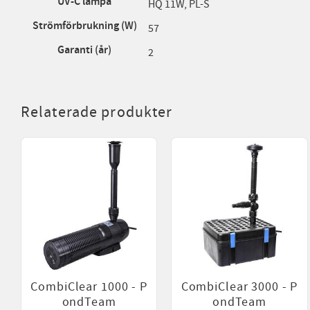
UV-C lampa
HQ 11W, PL-S
Strömförbrukning (W)
57
Garanti (år)
2
Relaterade produkter
CombiClear 1000 - P
CombiClear 3000 - P
ondTeam
ondTeam