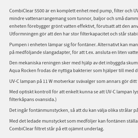
CombiClear 5500 är en komplett enhet med pump, filter och UV-C
mindre vattenarrangemang som tunnor, baljor och små dammar u
enheten förebygger grönt vatten effektivt, förutsatt att den anv
Utformningen gör att den har stor filterkapacitet och står stab
Pumpen i enheten lämpar sig för fontäner. Alternativt kan man v
på medföljande slangadapter, för att t.ex. ansluta en liten vat
Den mekaniska reningen sker med hjälp av det inbyggda skumfil
Aqua Rocken frodas de nyttiga bakterier som hjälper till med 
UV-C lampan på 11 W motverkar svävalger som annars gör ditt 
Med optiskt kontroll för att enkelt kunna se att UV-C lampan lyse
filterkåpans ovansida.)
Det ingår fontänmunstycken, så att du kan välja olika strålar p
Med det ledade munstycket som medföljer kan fontänen ställas
CombiClear filtret står på ett ojämnt underlag.