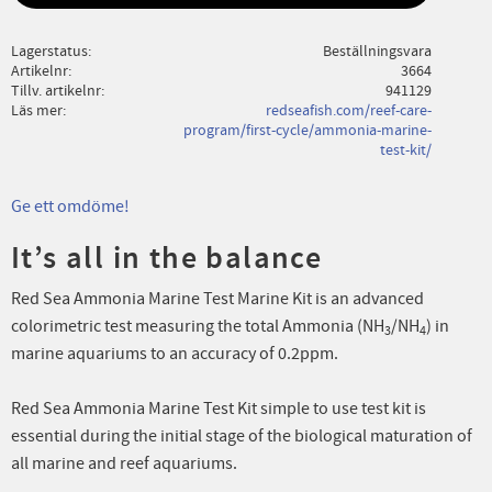
Lagerstatus
Beställningsvara
Artikelnr
3664
Tillv. artikelnr
941129
Läs mer
redseafish.com/reef-care-
program/first-cycle/ammonia-marine-
test-kit/
Ge ett omdöme!
It’s all in the balance
Red Sea Ammonia Marine Test Marine Kit is an advanced
colorimetric test measuring the total Ammonia (NH
/NH
) in
3
4
marine aquariums to an accuracy of 0.2ppm.
Red Sea Ammonia Marine Test Kit simple to use test kit is
essential during the initial stage of the biological maturation of
all marine and reef aquariums.