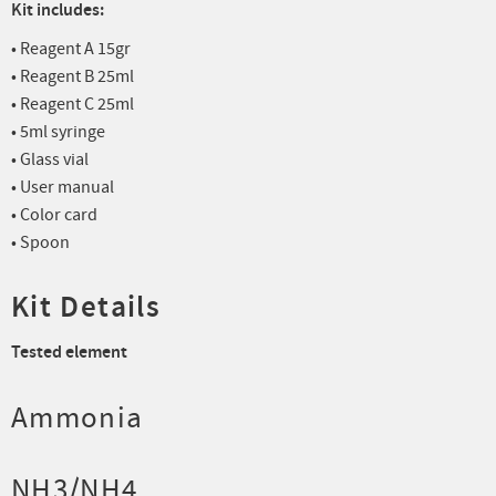
Kit includes:
• Reagent A 15gr
• Reagent B 25ml
• Reagent C 25ml
• 5ml syringe
• Glass vial
• User manual
• Color card
• Spoon
Kit Details
Tested element
Ammonia
NH3/NH4