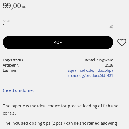
99,00
KR
Antal
st
Lägg ti
KÖP
Lagerstatus
Beställningsvara
Artikelnr
1518
Läs mer
aqua-medic.de/index.php?
r=catalog/product&id=431
Ge ett omdöme!
The pipette is the ideal choice for precise feeding of fish and
corals.
The included dosing tips (2 pcs.) can be shortened allowing