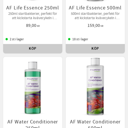
AF Life Essence 250ml
AF Life Essence 500ml
250ml startbakterier, perfekt för
500ml startbakterier, perfekt för
att kickstarta kvävecykeln i
att kickstarta kvävecykeln i
akvariet. 10ml / 100L dagligen i 2
akvariet. 10ml / 100L dagligen i 2
89,00
159,00
veckor.
veckor.
KR
KR
2 st i lager
18 st i lager
KÖP
KÖP
Lägg till i favoriter
Lägg t
AF Water Conditioner
AF Water Conditioner