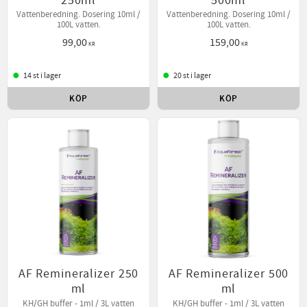
250ml
500ml
Vattenberedning. Dosering 10ml /
Vattenberedning. Dosering 10ml /
100L vatten.
100L vatten.
99,00
159,00
KR
KR
14 st i lager
20 st i lager
KÖP
KÖP
Lägg till i favoriter
Lägg t
AF Remineralizer 250
AF Remineralizer 500
ml
ml
KH/GH buffer - 1ml / 3L vatten
KH/GH buffer - 1ml / 3L vatten