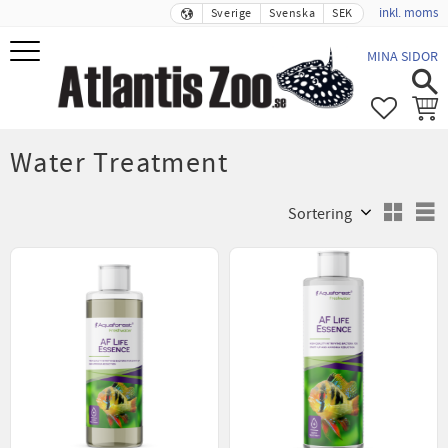
inkl. moms
Sverige
Svenska
SEK
Meny
MINA SIDOR
FAVORIT
KUND
Water Treatment
Välj sortering
V