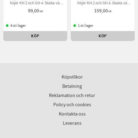
höjer KH 2 och GH 4. Skaka väl
höjer KH 2 och GH 4. Skaka väl
och blanda med vatten utanför
och blanda med vatten utanför
99,00
159,00
akvariet innan dosering,
akvariet innan dosering,
KR
KR
4 st i lager
1 st i lager
KÖP
KÖP
Lägg till i favoriter
Lägg t
Köpvillkor
Betalning
Reklamation och retur
Policy och cookies
Kontakta oss
Leverans